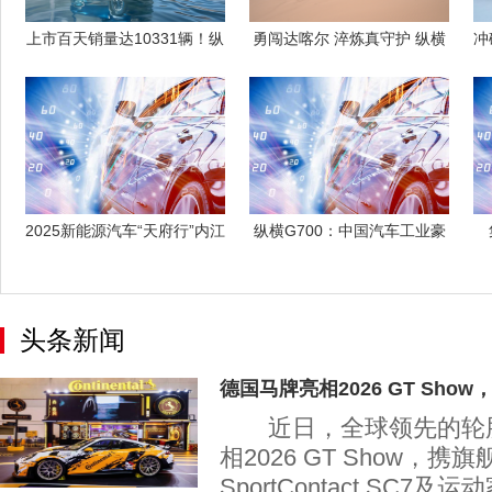
上市百天销量达10331辆！纵
勇闯达喀尔 淬炼真守护 纵横
冲
横G7
G700
2025新能源汽车“天府行”内江
纵横G700：中国汽车工业豪
站收
华越野跨
头条新闻
德国马牌亮相2026 GT Show， S
近日，全球领先的轮胎
相2026 GT Show，
SportContact SC