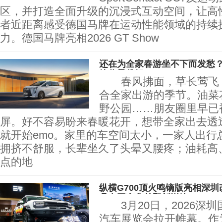
区，并打造全面升级的沉浸式互动空间，让高
者近距离感受德国马牌在运动性能领域的持续
力。德国马牌亮相2026 GT Show
还在为全家春游坐不下而发愁？“
给你最优解！
春风拂面，草长莺飞，
合全家出游的季节。油菜
野公园……朋友圈里早已
屏。好不容易盼来春暖花开，想带全家出去透
就开始emo。家里的车空间太小，一家人出行
拥挤不舒服，长辈坐久了头晕又腰疼；油耗高
点的地
纵横G700顶火鸣镝版亮相深
鼎中国豪华越野新巅峰
3月20日，2026深
汽车展览会拉开帷幕。作