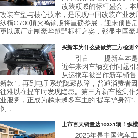
改装领域的标杆盛会，本
改装车型与核心技术，是展现中国改装产业发
纵横G700顶火鸣镝版将重磅参展，迎来预售
更以原厂定制豪华越野标杆之姿，彰显中国豪
买新车为什么要做第三方检测
引言 提新车本是人
近年来因车辆交付问题引
从运损车被当作新车销售
新款”，再到电子系统隐藏故障，普通消费者
往难以在提车时发现隐患。第三方新车检测作
业服务，正成为越来越多车主的“提车护身符”
例，
上市百天销量达10331辆！纵
突围
2026年是中国汽车工