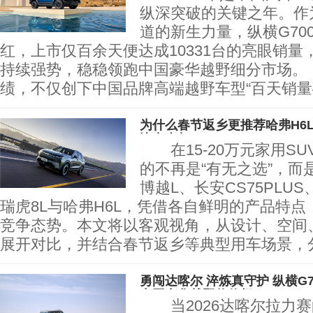
纵深突破的关键之年。作为
道的新生力量，纵横G70
红，上市仅百余天便达成10331台的亮眼销量
持续强势，稳稳领跑中国豪华越野细分市场
绩，不仅创下中国品牌高端越野车型“百天销量
为什么春节返乡更推荐哈弗H6
比出真相
在15-20万元家用SU
的不再是“有无之选”，而
博越L、长安CS75PLU
瑞虎8L与哈弗H6L，凭借各自鲜明的产品特
竞争态势。本文将以客观视角，从设计、空间
展开对比，并结合春节返乡等典型用车场景，
勇闯达喀尔 淬炼真守护 纵横G
中国豪华越野价值标
当2026达喀尔拉力赛