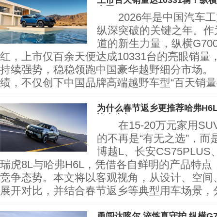
上市百天销量达10331辆！纵
突围
2026年是中国汽车工
纵深突破的关键之年。作为
道的新生力量，纵横G70
红，上市仅百余天便达成10331台的亮眼销量
持续强势，稳稳领跑中国豪华越野细分市场
绩，不仅创下中国品牌高端越野车型“百天销量
为什么春节返乡更推荐哈弗H6
比出真相
在15-20万元家用SU
的不再是“有无之选”，而
博越L、长安CS75PLU
瑞虎8L与哈弗H6L，凭借各自鲜明的产品特
竞争态势。本文将以客观视角，从设计、空间
展开对比，并结合春节返乡等典型用车场景，
勇闯达喀尔 淬炼真守护 纵横G