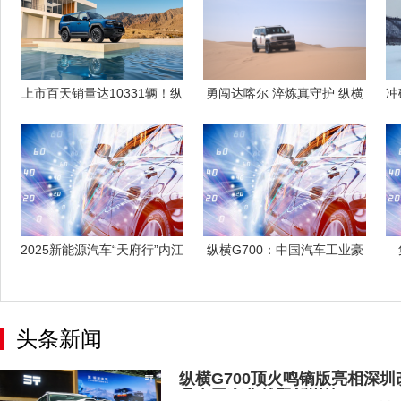
上市百天销量达10331辆！纵
勇闯达喀尔 淬炼真守护 纵横
冲
横G7
G700
2025新能源汽车“天府行”内江
纵横G700：中国汽车工业豪
站收
华越野跨
头条新闻
纵横G700顶火鸣镝版亮相深
鼎中国豪华越野新巅峰