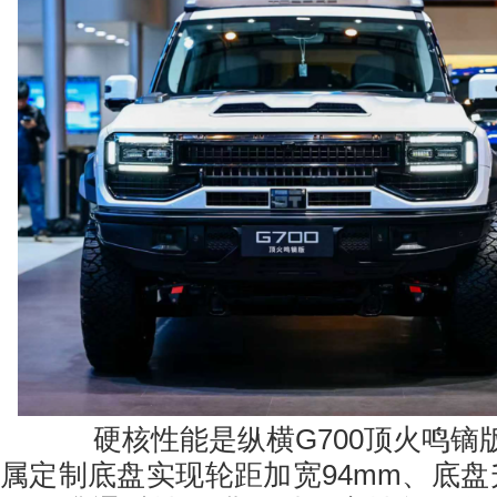
硬核性能是纵横G700顶火鸣镝
属定制底盘实现轮距加宽94mm、底盘升