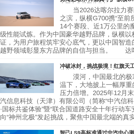
中国豪华越野价值标
当2026达喀尔拉力赛
之滨，纵横G700携“至前
14个赛段、近1万公里的
级性能试炼。作为中国豪华越野品牌，纵横以
证，为用户旅程筑牢安心底气，更以中国智造
越野领域彰显东方品牌的自信与担当。 达
冲破冰封，挑战极境！红旗天工
鉴体验”漠河站重磅开启
漠河，中国最北的极寒之
温下，大地披上一幅厚重
压力倍增。2025年12
汽信息科技（天津）有限公司（简称“中汽信科
·国标共鉴体验”暨“联合国道路安全十年行动车
向“神州北极”发起挑战，聚焦中国最北端的真
智己LS9高标准通过中汽中心