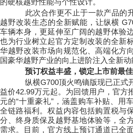
的硬核越野性能与个性设计。
此次合作更不止于一款产品的升
越野改装生态的全新赋能，让纵横 G7
车辆本身，更延伸至广阔的越野体验
也为行业树立起官方定制改装的全新
华越野改装市场向规范化、高端化方
国豪华越野产业的向上进阶注入全新动
预订权益丰盛，锁定上市前最佳
纵横G700顶火鸣镝版现已正式
益价42.99万元起。为回馈用户，官方推出
元的“十重豪礼”，涵盖购车补贴、用
全链路福利。权益内容包括购置税与
分、终身质保及越野基地体验等，全
需求。目前，官方线上预订通道已全