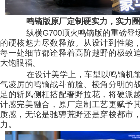
鸣镝版原厂定制硬实力，实力圈
纵横G700顶火鸣镝版的重磅登
的硬核魅力尽数释放。从设计到性能
每一处细节都诠释着高阶越野的极致
大饱眼福。
在设计美学上，车型以鸣镝机能
气凌厉的鸣镝战斗前脸、棱角分明的
足的斩风侧杠搭配奢野拉花，将硬派
计感完美融合，原厂定制工艺更赋予
质感，无论是驰骋荒野还是穿梭都市
力。