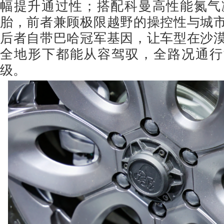
幅提升通过性；搭配科曼高性能氮气
胎，前者兼顾极限越野的操控性与城
后者自带巴哈冠军基因，让车型在沙
全地形下都能从容驾驭，全路况通行
级。