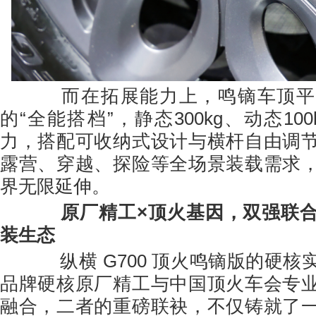
而在拓展能力上，鸣镝车顶平
的“全能搭档”，静态300kg、动态10
力，搭配可收纳式设计与横杆自由调
露营、穿越、探险等全场景装载需求
界无限延伸。
原厂精工×顶火基因，双强联
装生态
纵横 G700 顶火鸣镝版的硬核
品牌硬核原厂精工与中国顶火车会专
融合，二者的重磅联袂，不仅铸就了