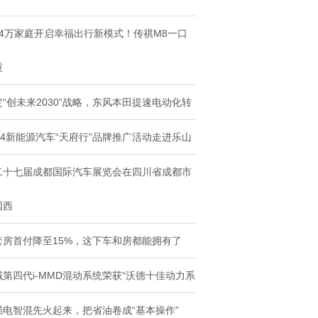
行新模式！传祺
略，东风本田
74万家庭开启幸福出行新模式！传祺M8一口
重
定“创未来2030”战略，东风本田提速电动化转
024新能源汽车“天府行”品牌推广活动走进乐山
二十七届成都国际汽车展览会在四川省成都市
国西
套房首付降至15%，这下车和房都能拥有了
域第四代i-MMD混动系统荣获“沃德十佳动力系
强电智混先火起来，把省油卷成“基本操作”