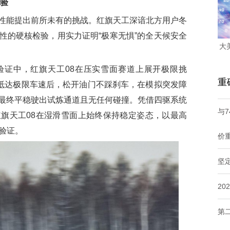
检验
能提出前所未有的挑战。红旗天工深谙北方用户冬
性的硬核检验，用实力证明“极寒无惧”的全天候安全
大
中，红旗天工08在压实雪面赛道上展开极限挑
重
，抵达极限车速后，松开油门不踩刹车，在模拟突发障
最终平稳驶出试炼通道且无任何碰撞。凭借四驱系统
与
旗天工08在湿滑雪面上始终保持稳定姿态，以最高
险验证。
价
坚
2
第