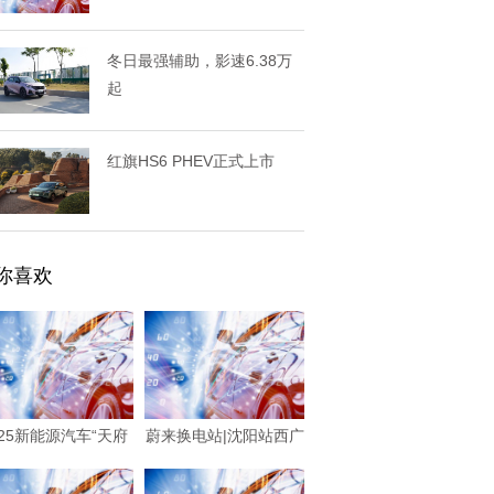
冬日最强辅助，影速6.38万
起
红旗HS6 PHEV正式上市
你喜欢
025新能源汽车“天府
蔚来换电站|沈阳站西广
行”内江站收
场站正式上线