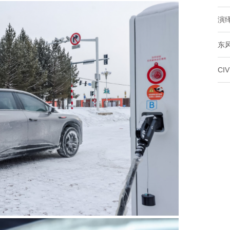
演
东风
CI