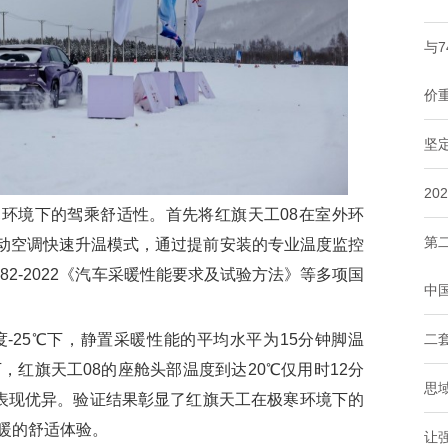
与
价
坚
2
境下的驾乘舒适性。首先将红旗天工08在室外环
第
并启动空调快速升温模式，通过提前安装的专业温度监控
782-2022《汽车采暖性能要求及试验方法》等多项国
中
二
-25℃下，静置采暖性能的平均水平为15分钟脚温
下，红旗天工08的座舱头部温度到达20℃仅用时12分
思
，表现优异。验证结果彰显了红旗天工在极寒环境下的
暖的舒适体验。
让