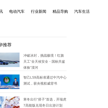
讯
电动汽车
行业新闻
精品导购
汽车生活
华推荐
冲破冰封，挑战极境！红旗
天工“全天候安全・国标共鉴
体验”漠河
智己LS9高标准通过中汽中心
测试，获央视权威背书
寒冬出行“搭子”首选，开瑞虎
7高能版兑现冬日出游计划