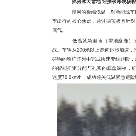
驰骋冰天雪地 迎接极寒硬核
漠河的极端低温，对新能源车性
季出行的核心焦虑，通过两项极具针对
底气。
低温紧急避险（雪地麋鹿）验证
战。车辆从200米以上跑道起步加速
碍物的锥桶阵列中完成快速变线避险，
的智能扭矩分配与扎实的底盘调校，红
速度76.6km/h，成功通关低温紧急避