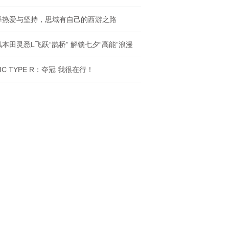
绎热爱与坚持，思域有自己的西游之路
本田灵悉L飞跃“鹊桥” 解锁七夕“高能”浪漫
VIC TYPE R：夺冠 我很在行！