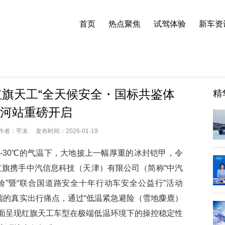
首页
热点聚焦
试驾体验
新车资
旗天工“全天候安全・国标共鉴体
精
漠河站重磅开启
：芊末 发布时间：2026-01-19
30℃的气温下，大地披上一幅厚重的冰封铠甲，令
汽红旗携手中汽信息科技（天津）有限公司（简称“中汽
验”暨“联合国道路安全十年行动车安全公益行”活动
端的真实出行痛点，通过“低温紧急避险（雪地麋鹿）
全面呈现红旗天工车型在极端低温环境下的操控稳定性