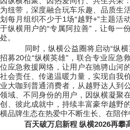
因纵横相聚、因热爱同行、共生共荣
为纽带，深度融合玩车乐趣、品质生
划每月组织不少于1场“越野+”主题活
于纵横用户的“专属阿拉善”，让每一
处。
同时，纵横公益圈将启动“纵横英
招募20位“纵横英雄”，联合专业应急
位应急救援网络，让用户在驰骋山河
社会责任、传递温暖力量，实现自我
业大咖到普通消费者，从越野达人到
领域、不同身份的用户，因纵横凝聚
创、彼此成就中，持续丰富豪华越野
横品牌生态在热爱中不断生长、在陪伴
百天破万启新程 纵横2026再攀