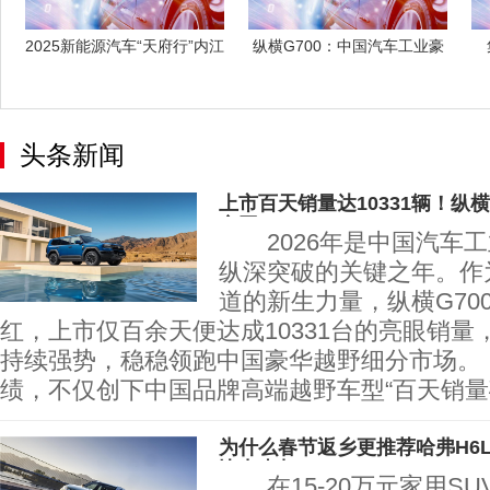
2025新能源汽车“天府行”内江
纵横G700：中国汽车工业豪
站收
华越野跨
头条新闻
上市百天销量达10331辆！纵
突围
2026年是中国汽车工
纵深突破的关键之年。作为
道的新生力量，纵横G70
红，上市仅百余天便达成10331台的亮眼销量
持续强势，稳稳领跑中国豪华越野细分市场
绩，不仅创下中国品牌高端越野车型“百天销量
为什么春节返乡更推荐哈弗H6
比出真相
在15-20万元家用SU