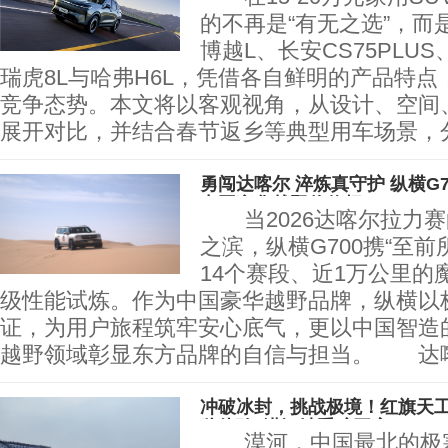
的不再是“有无之选”，而
博越L、长安CS75PLU
瑞虎8L与哈弗H6L，凭借各自鲜明的产品特
竞争态势。本文将以客观视角，从设计、空间
展开对比，并结合春节返乡等典型用车场景，
勇闯达喀尔 淬炼真守护 纵横G
中国豪华越野价值标
当2026达喀尔拉力赛
之滨，纵横G700携“至前
14个赛段、近1万公里的
级性能试炼。作为中国豪华越野品牌，纵横以
证，为用户旅程筑牢安心底气，更以中国智造
越野领域彰显东方品牌的自信与担当。 达
冲破冰封，挑战极境！红旗天工
鉴体验”漠河站重磅开启
漠河，中国最北的极寒之