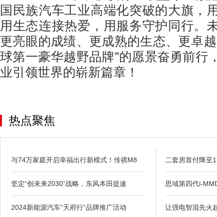
国民族汽车工业高端化突破的大旗，
用生态连接热爱，用服务守护同行。
更亮眼的成绩、更成熟的生态、更卓越
球第一豪华越野品牌”的愿景奋勇前行
业引领世界的崭新篇章！
热点聚焦
与74万家庭开启幸福出行新模式！传祺M8
二套房首付降至1
坚定“创未来2030”战略，东风本田提速
思域第四代i-M
2024新能源汽车“天府行”品牌推广活动
让强电智混先火